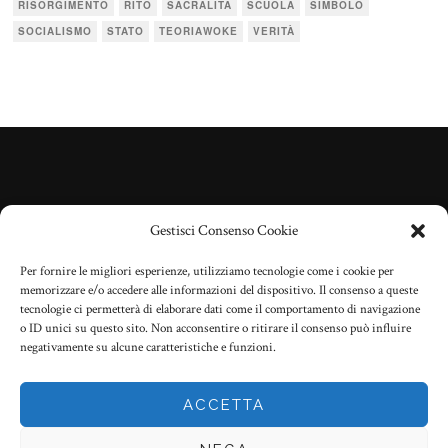
RISORGIMENTO
RITO
SACRALITÀ
SCUOLA
SIMBOLO
SOCIALISMO
STATO
TEORIAWOKE
VERITÀ
Gestisci Consenso Cookie
Per fornire le migliori esperienze, utilizziamo tecnologie come i cookie per
memorizzare e/o accedere alle informazioni del dispositivo. Il consenso a queste
© 2022 All Rights Reserved — made with
by
Studio Pencil
.
tecnologie ci permetterà di elaborare dati come il comportamento di navigazione
o ID unici su questo sito. Non acconsentire o ritirare il consenso può influire
negativamente su alcune caratteristiche e funzioni.
TERMINI D’USO
ACCETTA
PRIVACY POLICY
COOKIE POLICY (UE)