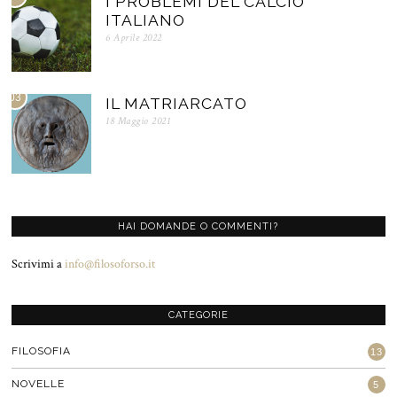
I PROBLEMI DEL CALCIO
ITALIANO
6 Aprile 2022
03
IL MATRIARCATO
18 Maggio 2021
HAI DOMANDE O COMMENTI?
Scrivimi a
info@filosoforso.it
CATEGORIE
FILOSOFIA
13
NOVELLE
5