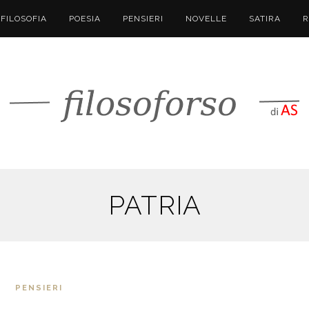
FILOSOFIA
POESIA
PENSIERI
NOVELLE
SATIRA
R
PATRIA
PENSIERI