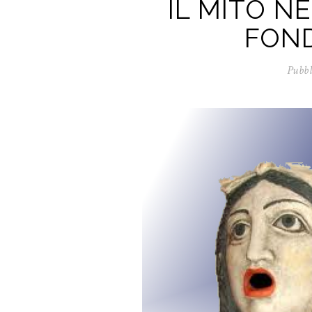
IL MITO N
FON
Pubbl