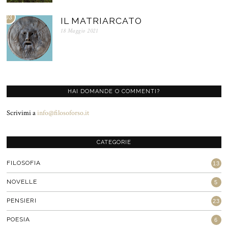
03
IL MATRIARCATO
18 Maggio 2021
HAI DOMANDE O COMMENTI?
Scrivimi a
info@filosoforso.it
CATEGORIE
FILOSOFIA
13
NOVELLE
5
PENSIERI
23
POESIA
6