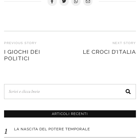
NAVIGAZIONE
PREVIOUS STORY
NEXT STORY
Previous
I GIOCHI DEI
LE CROCI D’ITALIA
N
ARTICOLI
POLITICI
post:
po
ARTICOLI RECENTI
LA NASCITA DEL POTERE TEMPORALE