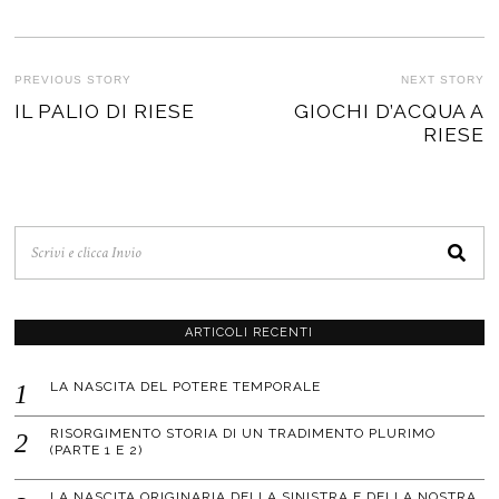
NAVIGAZIONE
PREVIOUS STORY
NEXT STORY
Previous
IL PALIO DI RIESE
GIOCHI D’ACQUA A
N
ARTICOLI
RIESE
post:
po
ARTICOLI RECENTI
LA NASCITA DEL POTERE TEMPORALE
RISORGIMENTO STORIA DI UN TRADIMENTO PLURIMO
(PARTE 1 E 2)
LA NASCITA ORIGINARIA DELLA SINISTRA E DELLA NOSTRA