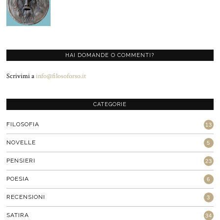
HAI DOMANDE O COMMENTI?
Scrivimi a
info@filosoforso.it
CATEGORIE
FILOSOFIA
13
NOVELLE
5
PENSIERI
23
POESIA
6
RECENSIONI
3
SATIRA
34