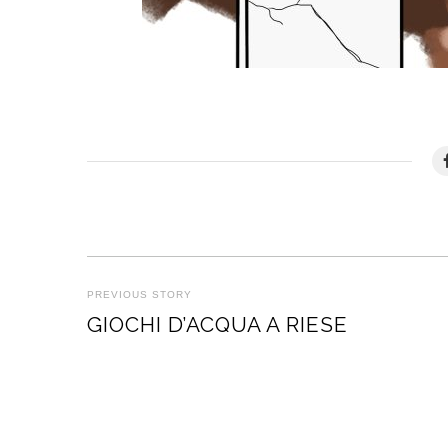
NAVIGAZIONE
PREVIOUS STORY
Previous
GIOCHI D’ACQUA A RIESE
ARTICOLI
post: