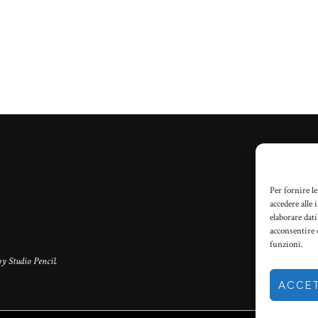
Per fornire l
accedere alle
elaborare dat
acconsentire 
funzioni.
by
Studio Pencil
.
ACCE