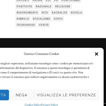
OPPOSTI
PATRIA
PCI
PD
POSITIVISMO
POSITIVITÀ
RAZIONALE
RELIGIONE
RISORGIMENTO
RITO
SACRALITÀ
SCUOLA
SIMBOLO
SOCIALISMO
STATO
TEORIAWOKE
VERITÀ
Gestisci Consenso Cookie
TERMINI D’USO
PRIVACY POLICY
e migliori esperienze, utilizziamo tecnologie come i cookie per memorizzare e/o
 informazioni del dispositivo. Il consenso a queste tecnologie ci permetterà di
COOKIE POLICY (UE)
i come il comportamento di navigazione o ID unici su questo sito. Non
o ritirare il consenso può influire negativamente su alcune caratteristiche e
TTA
NEGA
VISUALIZZA LE PREFERENZE
Cookie Policy
Privacy Policy