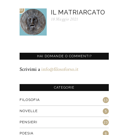
03
IL MATRIARCATO
18 Maggio 2021
HAI DOMANDE O COMMENTI?
Scrivimi a
info@filosoforso.it
CATEGORIE
FILOSOFIA
13
NOVELLE
5
PENSIERI
23
POESIA
6