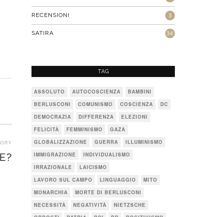
RECENSIONI
3
SATIRA
34
TAG
ASSOLUTO
AUTOCOSCIENZA
BAMBINI
BERLUSCONI
COMUNISMO
COSCIENZA
DC
DEMOCRAZIA
DIFFERENZA
ELEZIONI
FELICITÀ
FEMMINISMO
GAZA
GLOBALIZZAZIONE
GUERRA
ILLUMINISMO
TORY
IMMIGRAZIONE
INDIVIDUALISMO
CE?
Next
IRRAZIONALE
LAICISMO
post:
LAVORO SUL CAMPO
LINGUAGGIO
MITO
MONARCHIA
MORTE DI BERLUSCONI
NECESSITÀ
NEGATIVITÀ
NIETZSCHE