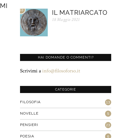
MI
Next
03
IL MATRIARCATO
post:
18 Maggio 2021
HAI DOMANDE O COMMENTI?
Scrivimi a
info@filosoforso.it
CATEGORIE
FILOSOFIA
13
NOVELLE
5
PENSIERI
23
POESIA
6