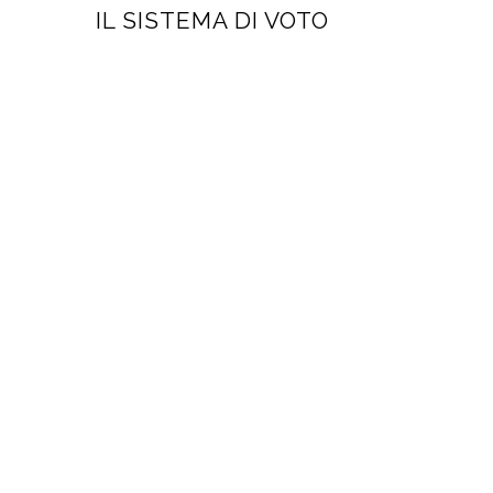
NAVIGAZIONE
Previous
IL SISTEMA DI VOTO
ARTICOLI
post: