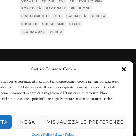
OPPOSTI
PATRIA
PCI
PD
POSITIVISMO
POSITIVITÀ
RAZIONALE
RELIGIONE
RISORGIMENTO
RITO
SACRALITÀ
SCUOLA
SIMBOLO
SOCIALISMO
STATO
TEORIAWOKE
VERITÀ
Gestisci Consenso Cookie
TERMINI D’USO
PRIVACY POLICY
e migliori esperienze, utilizziamo tecnologie come i cookie per memorizzare e/o
 informazioni del dispositivo. Il consenso a queste tecnologie ci permetterà di
COOKIE POLICY (UE)
i come il comportamento di navigazione o ID unici su questo sito. Non
o ritirare il consenso può influire negativamente su alcune caratteristiche e
TTA
NEGA
VISUALIZZA LE PREFERENZE
Cookie Policy
Privacy Policy