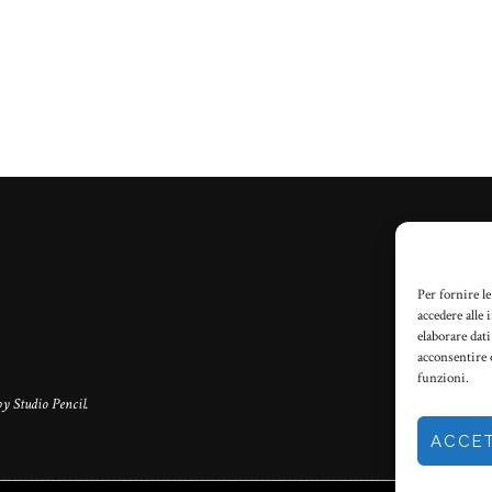
Per fornire l
accedere alle
elaborare dat
acconsentire 
funzioni.
by
Studio Pencil
.
ACCE