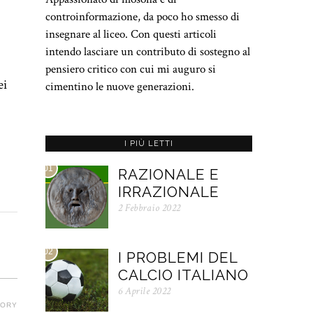
controinformazione, da poco ho smesso di
insegnare al liceo. Con questi articoli
intendo lasciare un contributo di sostegno al
pensiero critico con cui mi auguro si
ei
cimentino le nuove generazioni.
I PIÙ LETTI
01
RAZIONALE E
IRRAZIONALE
2 Febbraio 2022
02
I PROBLEMI DEL
CALCIO ITALIANO
6 Aprile 2022
TORY