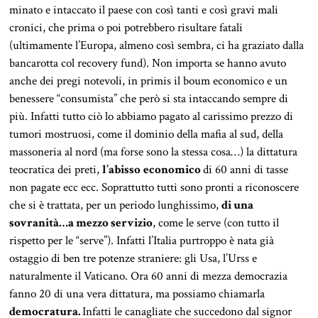
minato e intaccato il paese con così tanti e così gravi mali
cronici, che prima o poi potrebbero risultare fatali
(ultimamente l’Europa, almeno così sembra, ci ha graziato dalla
bancarotta col recovery fund). Non importa se hanno avuto
anche dei pregi notevoli, in primis il boum economico e un
benessere “consumista” che però si sta intaccando sempre di
più. Infatti tutto ciò lo abbiamo pagato al carissimo prezzo di
tumori mostruosi, come il dominio della mafia al sud, della
massoneria al nord (ma forse sono la stessa cosa…) la dittatura
teocratica dei preti,
l’abisso
economico
di 60 anni di tasse
non pagate ecc ecc. Soprattutto tutti sono pronti a riconoscere
che si è trattata, per un periodo lunghissimo,
di una
sovranità…a mezzo servizio
, come le serve (con tutto il
rispetto per le “serve”). Infatti l’Italia purtroppo è nata già
ostaggio di ben tre potenze straniere: gli Usa, l’Urss e
naturalmente il Vaticano. Ora 60 anni di mezza democrazia
fanno 20 di una vera dittatura, ma possiamo chiamarla
democratura.
Infatti le canagliate che succedono dal signor