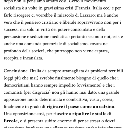
dopo non la pensiamo affatto così. Certo il movimento
socialista è a volte in gravissima crisi (Francia, Italia ecc) e per
farlo risorgere ci vorrebbe il miracolo di Lazzaro; ma è anche
vero che il pensiero cristiano e liberale sopravvivono non per i
successi ma solo in virtù del potere consolidato e della
persuasione e seduzione mediatica: pertanto secondo noi, esiste
anche una domanda potenziale di socialismo, covata nel
profondo della società, che purtroppo non viene captata,
recepita e incanalata.
Conclusione: l’Italia da sempre attanagliata da problemi terribili
(oggi più che mai) avrebbe finalmente bisogno di quello che i
democristiani hanno sempre impedito (ovviamente) e che i
comunisti (per disgrazia) non gli hanno mai dato: una grande
opposizione molto determinata e combattiva, vasta , coesa,
finalmente in grado di
rigirare il paese come un calzino
.
Una opposizione così, per riuscire a
ripulire le stalle di
Ercole
, o si presenta subito enorme di per se stessa o dovrà