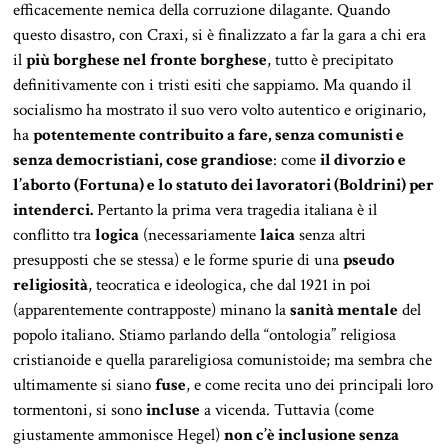
efficacemente nemica della corruzione dilagante. Quando
questo disastro, con Craxi, si è finalizzato a far la gara a chi era
il
più borghese nel fronte borghese
, tutto è precipitato
definitivamente con i tristi esiti che sappiamo. Ma quando il
socialismo ha mostrato il suo vero volto autentico e originario,
ha
potentemente contribuito a fare, senza comunisti e
senza democristiani, cose grandiose
: come
il divorzio e
l’aborto (Fortuna) e lo statuto dei lavoratori (Boldrini) per
intenderci.
Pertanto la prima vera tragedia italiana è il
conflitto tra
logica
(necessariamente
laica
senza altri
presupposti che se stessa) e le forme spurie di una
pseudo
religiosità
, teocratica e ideologica, che dal 1921 in poi
(apparentemente contrapposte) minano la
sanità mentale
del
popolo italiano. Stiamo parlando della “ontologia” religiosa
cristianoide e quella parareligiosa comunistoide; ma sembra che
ultimamente si siano
fuse
, e come recita uno dei principali loro
tormentoni, si sono
incluse
a vicenda. Tuttavia (come
giustamente ammonisce Hegel)
non c’è inclusione senza