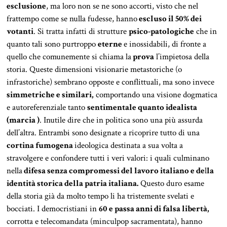
esclusione
, ma loro non se ne sono accorti, visto che nel
frattempo come se nulla fudesse, hanno
escluso il 50% dei
votanti
. Si tratta infatti di strutture
psico-patologiche
che in
quanto tali sono purtroppo
eterne
e inossidabili, di fronte a
quello che comunemente si chiama la
prova
l’impietosa della
storia. Queste dimensioni visionarie metastoriche (o
infrastoriche) sembrano opposte e conflittuali, ma sono invece
simmetriche e similari,
comportando una visione dogmatica
e autoreferenziale tanto
sentimentale quanto idealista
(marcia )
. Inutile dire che in politica sono una più assurda
dell’altra. Entrambi sono designate a ricoprire tutto di una
cortina fumogena
ideologica destinata a sua volta a
stravolgere e confondere tutti i veri valori: i quali culminano
nella
difesa senza compromessi del lavoro italiano e de
l
la
identità storica della patria italiana.
Questo duro esame
della storia già da molto tempo li ha tristemente svelati e
bocciati. I democristiani in
60 e passa anni di falsa libertà,
corrotta e telecomandata (minculpop sacramentata), hanno