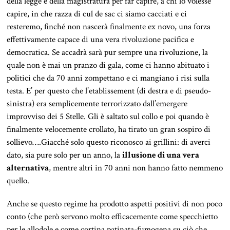
della legge e della magistratura per far capire, a chi lo volesse
capire, in che razza di cul de sac ci siamo cacciati e ci
resteremo, finché non nascerà finalmente ex novo, una forza
effettivamente capace di una vera rivoluzione pacifica e
democratica. Se accadrà sarà pur sempre una rivoluzione, la
quale non è mai un pranzo di gala, come ci hanno abituato i
politici che da 70 anni zompettano e ci mangiano i risi sulla
testa. E’ per questo che l’etablissement (di destra e di pseudo-
sinistra) era semplicemente terrorizzato dall’emergere
improvviso dei 5 Stelle. Gli è saltato sul collo e poi quando è
finalmente velocemente crollato, ha tirato un gran sospiro di
sollievo….Giacché solo questo riconosco ai grillini: di averci
dato, sia pure solo per un anno, la
illusione di una vera
alternativa
, mentre altri in 70 anni non hanno fatto nemmeno
quello.
Anche se questo regime ha prodotto aspetti positivi di non poco
conto (che però servono molto efficacemente come specchietto
per le allodole e come cortina patinata-fumogena su ciò che