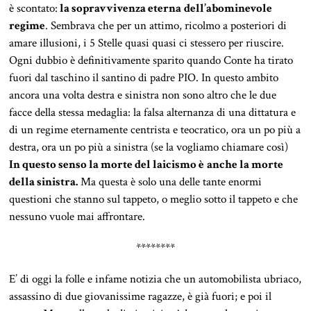
è scontato:
la sopravvivenza eterna
dell’abominevole
regime
. Sembrava che per un attimo, ricolmo a posteriori di
amare illusioni, i 5 Stelle quasi quasi ci stessero per riuscire.
Ogni dubbio è definitivamente sparito quando Conte ha tirato
fuori dal taschino il santino di padre PIO. In questo ambito
ancora una volta destra e sinistra non sono altro che le due
facce della stessa medaglia: la falsa alternanza di una dittatura e
di un regime eternamente centrista e teocratico, ora un po più a
destra, ora un po più a sinistra (se la vogliamo chiamare così)
In questo senso la morte del laicismo è
anche la morte
della sinistra.
Ma questa è solo una delle tante enormi
questioni che stanno sul tappeto, o meglio sotto il tappeto e che
nessuno vuole mai affrontare.
********
E’ di oggi la folle e infame notizia che un automobilista ubriaco,
assassino di due giovanissime ragazze, è già fuori; e poi il