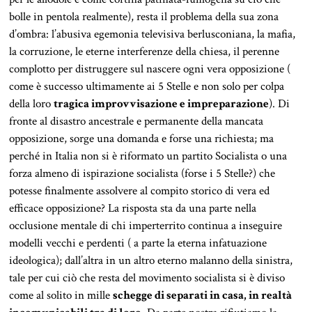
bolle in pentola realmente), resta il problema della sua zona
d’ombra: l’abusiva egemonia televisiva berlusconiana, la mafia,
la corruzione, le eterne interferenze della chiesa, il perenne
complotto per distruggere sul nascere ogni vera opposizione (
come è successo ultimamente ai 5 Stelle e non solo per colpa
della loro
tragica improvvisazione e impreparazione
). Di
fronte al disastro ancestrale e permanente della mancata
opposizione, sorge una domanda e forse una richiesta; ma
perché in Italia non si è riformato un partito Socialista o una
forza almeno di ispirazione socialista (forse i 5 Stelle?) che
potesse finalmente assolvere al compito storico di vera ed
efficace opposizione? La risposta sta da una parte nella
occlusione mentale di chi imperterrito continua a inseguire
modelli vecchi e perdenti ( a parte la eterna infatuazione
ideologica); dall’altra in un altro eterno malanno della sinistra,
tale per cui ciò che resta del movimento socialista si è diviso
come al solito in mille
schegge di separati in casa, in realtà