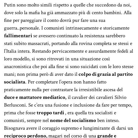
Putin sono molto simili rispetto a quelle che succedono da noi,
dove solo la mafia ha già ammazzato più di cento bambini. Alla
fine per pareggiare il conto dovrà pur fare una sua
guerra..personale. I comunisti intrinsecamente e storicamente
fallimentari
se avessero continuato la resistenza sarebbero
stati subito massacrati, portando alla rovina completa se stessi e
l’Italia intera. Restando pervicacemente e assurdamente fedeli al
loro modello, si sono ritrovati in una situazione così
anacronistica che poi alla fine si sono suicidati con le loro stesse
mani; non prima però di aver dato il
colpo di grazia al partito
socialista
. Per completare l’opera non hanno fatto
praticamente nulla per contrastare la irresistibile ascesa del
duce e mattatore mediatico,
il cavalier dei cavalieri Silvio
Berlusconi. Se c’era una fusione e inclusione da fare per tempo,
prima che fosse
troppo tardi
, era quella tra socialisti e
comunisti, sempre nel
nome del socialismo
ben inteso.
Bisognava avere il coraggio supremo e lungimirante di darsi un
reciproco perdono,
magari nel corso di una
grande e