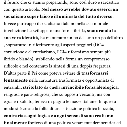
il futuro che ci stanno preparando, sono così duro e sarcastico
con questo articolo.
Nel mezzo avrebbe
dovuto esserci un
socialismo super laico e illuminista del tutto diverso
.
Invece purtroppo il socialismo italiano nella sua mortale
involuzione ha sviluppato una forma ibrida,
snaturando la
sua vera identità,
ha mantenuto un po dell’uno un po dell’altro
, soprattutto in riferimento agli aspetti peggiori (DC=
corruzione e clientelarismo, PCI= riformismo sempre più
ibrido e blando) ,stabilendo nella forma un compromesso
ridicolo e nel contenuto la sintesi di una doppia fregatura.
D’altra parte il Psi come poteva evitare di
trasformarsi
lentamente
nella caricatura trasformista e opportunista di
entrambi,
stritolato
da quella
invincibile forza ideologica,
religiosa e para-religiosa, che su opposti versanti, ma con
eguale risultato, teneva in pugno le masse italiane. In questo
modo si è creata la follia di una situazione politica bloccata,
contraria a ogni logica e a ogni senso di sano realismo,
finalmente foriero
di una politica veramente democratica ed