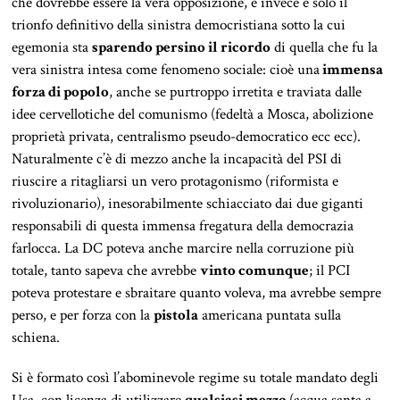
che dovrebbe essere la vera opposizione, e invece è solo il
trionfo definitivo della sinistra democristiana sotto la cui
egemonia sta
sparendo persino il ricordo
di quella che fu la
vera sinistra intesa come fenomeno sociale: cioè una
immensa
forza di popolo
, anche se purtroppo irretita e traviata dalle
idee cervellotiche del comunismo (fedeltà a Mosca, abolizione
proprietà privata, centralismo pseudo-democratico ecc ecc).
Naturalmente c’è di mezzo anche la incapacità del PSI di
riuscire a ritagliarsi un vero protagonismo (riformista e
rivoluzionario), inesorabilmente schiacciato dai due giganti
responsabili di questa immensa fregatura della democrazia
farlocca. La DC poteva anche marcire nella corruzione più
totale, tanto sapeva che avrebbe
vinto comunque
; il PCI
poteva protestare e sbraitare quanto voleva, ma avrebbe sempre
perso, e per forza con la
pistola
americana puntata sulla
schiena.
Si è formato così l’abominevole regime su totale mandato degli