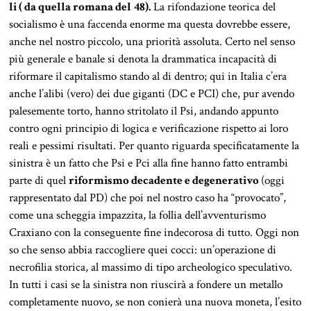
li ( da quella romana del
48).
La rifondazione teorica del
socialismo è una faccenda enorme ma questa dovrebbe essere,
anche nel nostro piccolo, una priorità assoluta. Certo nel senso
più generale e banale si denota la drammatica incapacità di
riformare il capitalismo stando al di dentro; qui in Italia c’era
anche l’alibi (vero) dei due giganti (DC e PCI) che, pur avendo
palesemente torto, hanno stritolato il Psi, andando appunto
contro ogni principio di logica e verificazione rispetto ai loro
reali e pessimi risultati. Per quanto riguarda specificatamente la
sinistra è un fatto che Psi e Pci alla fine hanno fatto entrambi
parte di quel
riformismo decadente e degenerativo
(oggi
rappresentato dal PD) che poi nel nostro caso ha “provocato”,
come una scheggia impazzita, la follia dell’avventurismo
Craxiano con la conseguente fine indecorosa di tutto. Oggi non
so che senso abbia raccogliere quei cocci: un’operazione di
necrofilia storica, al massimo di tipo archeologico speculativo.
In tutti i casi se la sinistra non riuscirà a fondere un metallo
completamente nuovo, se non conierà una nuova moneta, l’esito