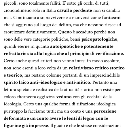
piccoli, sono totalmente falliti. E’ sotto gli occhi di tutti;
cionondimeno solo in Italia
cavallo perdente
non si cambia
mai. Continuano a sopravvivere e a muoversi come
fantasmi
che si aggirano sul luogo del delitto, ma che nessuno riesce ad
esorcizzare definitivamente. Questo è accaduto perché non
sono delle vere categorie politiche, bensì
psicopatologiche
,
quindi eterne in quanto
autoipnotiche e potentemente
refrattarie sia
alla logica che al principio di verificazione.
Certo anche questi criteri non vanno intesi in modo assoluto,
non sono esenti a loro volta da un
relativismo critico storico
e teorico,
ma restano colonne portanti di un imprescindibile
spirito laico anti
–
ideologico e anti-mitico
. Pertanto una
lettura spietata e realistica della attualità storica non esiste per
coloro cheancora oggi
stra-vedono
con gli occhiali della
ideologia. Certo una qualche forma di rifrazione ideologica
purtroppo la facciamo tutti; ma un conto è una
percezione
deformata e un conto avere le lenti di legno
con le
figurine già impresse
. Il guaio è che le stesse considerazioni