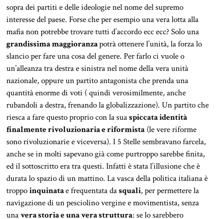
sopra dei partiti e delle ideologie nel nome del supremo
interesse del paese. Forse che per esempio una vera lotta alla
mafia non potrebbe trovare tutti d’accordo ecc ecc? Solo una
grandissima maggioranza
potrà ottenere l’unità, la forza lo
slancio per fare una cosa del genere. Per farlo ci vuole o
un’alleanza tra destra e sinistra nel nome della vera unità
nazionale, oppure un partito antagonista che prenda una
quantità enorme di voti ( quindi verosimilmente, anche
rubandoli a destra, frenando la globalizzazione). Un partito che
riesca a fare questo proprio con la sua
spiccata identità
finalmente rivoluzionaria e riformista
(le vere riforme
sono rivoluzionarie e viceversa). I 5 Stelle sembravano farcela,
anche se in molti sapevano già come purtroppo sarebbe finita,
ed il sottoscritto era tra questi. Infatti è stata l’illusione che è
durata lo spazio di un mattino. La vasca della politica italiana è
troppo
inquinata
e frequentata da
squali
, per permettere la
navigazione di un pesciolino vergine e movimentista, senza
una
vera storia e una vera struttura
: se lo sarebbero