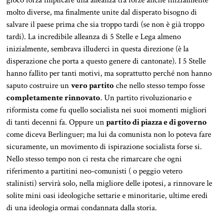
gioco forza implicare una alleanza tra forze anche inizialmente
molto diverse, ma finalmente unite dal disperato bisogno di
salvare il paese prima che sia troppo tardi (se non è già troppo
tardi). La incredibile alleanza di 5 Stelle e Lega almeno
inizialmente, sembrava illuderci in questa direzione (è la
disperazione che porta a questo genere di cantonate). I 5 Stelle
hanno fallito per tanti motivi, ma soprattutto perché non hanno
saputo costruire un
vero partito
che nello stesso tempo fosse
completamente rinnovato
. Un partito rivoluzionario e
riformista come fu quello socialista nei suoi momenti migliori
di tanti decenni fa. Oppure un
partito di piazza e di governo
come diceva Berlinguer; ma lui da comunista non lo poteva fare
sicuramente, un movimento di ispirazione socialista forse si.
Nello stesso tempo non ci resta che rimarcare che ogni
riferimento a partitini neo-comunisti ( o peggio vetero
stalinisti) servirà solo, nella migliore delle ipotesi, a rinnovare le
solite mini oasi ideologiche settarie e minoritarie, ultime eredi
di una ideologia ormai condannata dalla storia.