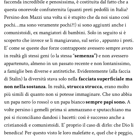
faccenda incredibile e penosissima, è costituita dal fatto che a
questa onorevole confraternita (quanti preti pedofili in Italia?
Persino don Mazzi una volta si è stupito che da noi siano così
pochi…ma sono veramente pochi?!) si sono aggiunti anche i
comunistoidi, ex mangiatori di bambini. Solo in seguito si è
scoperto che invece se li mangiavano, sul serio , appunto i preti.
E’ come se queste due forze contrapposte avessero sempre avuto
in realtà gli stessi geni (o la stessa “
semenza”)
e non avessero
appartenuto, almeno in un passato recente e non lontanissimo,
a famiglie ben diverse e antitetiche. Evidentemente (alla faccia
di Stalin) la diversità stava solo nella
facciata superficiale
ma
non nella sostanza
. In realtà,
strucca strucca
, erano molto
più simili di quanto non si potesse immaginare. Che uno abbia
un papa nero (o rosso) o un papa bianco
sempre papi sono.
A
volte persino i gemelli prima si ammazzano e sputacchiano ma
poi si riconciliano dandosi i bacetti: così è successo anche a
cristianoidi e comunistoidi. E’ proprio il caso di dirlo: che Dio li
benedica! Per questo visto le loro malefatte e, quel che è peggio,