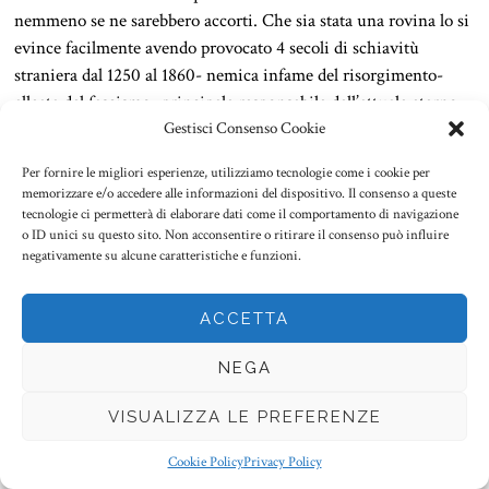
nemmeno se ne sarebbero accorti. Che sia stata una rovina lo si
evince facilmente avendo provocato 4 secoli di schiavitù
straniera dal 1250 al 1860- nemica infame del risorgimento-
alleata del fascismo- principale responsabile dell’attuale eterno
Gestisci Consenso Cookie
ignobile regime. Che sia ancora oggi una rovina lo vediamo dal
suo rinato potere temporale di tipo mediatico transoceanico, dal
Per fornire le migliori esperienze, utilizziamo tecnologie come i cookie per
suo ruolo di principale sponsorizzatrice demagogica della
memorizzare e/o accedere alle informazioni del dispositivo. Il consenso a queste
globalizzazione migratoria (per noi tutti gli assoluti sono
tecnologie ci permetterà di elaborare dati come il comportamento di navigazione
o ID unici su questo sito. Non acconsentire o ritirare il consenso può influire
sbagliati e contro producenti, compreso quello migratorio). Per
negativamente su alcune caratteristiche e funzioni.
quanto riguarda il comunismo è
fallito
in decine e decine di
paesi diversi. Si tratterebbe di una affermazione stucchevole,
ACCETTA
banale e ripetitiva se non fosse che molti ancora oggi non se ne
sono accorti.
Anche a loro la logica e il principio di
NEGA
verificazione disgustano,
legati come sono a una emotività
immatura e a una religiosità ideologica che si nutre troppo
VISUALIZZA LE PREFERENZE
facilmente, come nel caso dei preti , della disperazione popolare.
A volte il comunismo è fallito in modo straordinariamente
Cookie Policy
Privacy Policy
vergognoso e destabilizzante: bancarotta totale materiale e