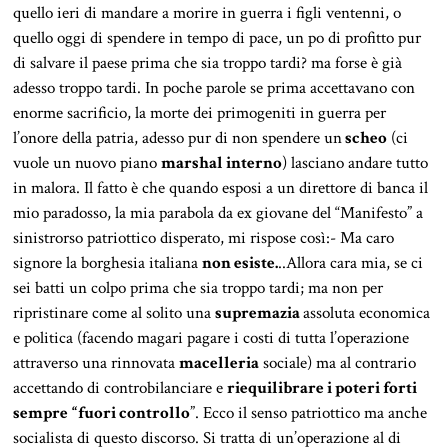
quello ieri di mandare a morire in guerra i figli ventenni, o
quello oggi di spendere in tempo di pace, un po di profitto pur
di salvare il paese prima che sia troppo tardi? ma forse è già
adesso troppo tardi. In poche parole se prima accettavano con
enorme sacrificio, la morte dei primogeniti in guerra per
l’onore della patria, adesso pur di non spendere un
scheo
(ci
vuole un nuovo piano
marshal interno
) lasciano andare tutto
in malora. Il fatto è che quando esposi a un direttore di banca il
mio paradosso, la mia parabola da ex giovane del “Manifesto” a
sinistrorso patriottico disperato, mi rispose così:- Ma caro
signore la borghesia italiana
non esiste.
..Allora cara mia, se ci
sei batti un colpo prima che sia troppo tardi; ma non per
ripristinare come al solito una
supremazia
assoluta economica
e politica (facendo magari pagare i costi di tutta l’operazione
attraverso una rinnovata
macelleria
sociale) ma al contrario
accettando di controbilanciare e
riequilibrare i poteri forti
sempre
“fuori controllo
”. Ecco il senso patriottico ma anche
socialista di questo discorso. Si tratta di un’operazione al di