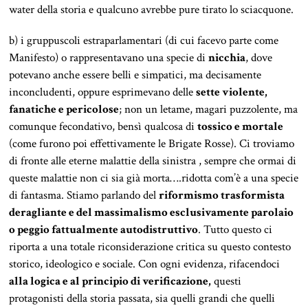
water della storia e qualcuno avrebbe pure tirato lo sciacquone.
b) i gruppuscoli estraparlamentari (di cui facevo parte come
Manifesto) o rappresentavano una specie di
nicchia
, dove
potevano anche essere belli e simpatici, ma decisamente
inconcludenti, oppure esprimevano delle
sette violente,
fanatiche e pericolose
; non un letame, magari puzzolente, ma
comunque fecondativo, bensì qualcosa di
tossico e mortale
(come furono poi effettivamente le Brigate Rosse). Ci troviamo
di fronte alle eterne malattie della sinistra , sempre che ormai di
queste malattie non ci sia già morta….ridotta com’è a una specie
di fantasma. Stiamo parlando del
riformismo trasformista
deragliante e del massimalismo esclusivamente parolaio
o peggio fattualmente autodistruttivo
. Tutto questo ci
riporta a una totale riconsiderazione critica su questo contesto
storico, ideologico e sociale. Con ogni evidenza, rifacendoci
alla logica e al principio di verificazione,
questi
protagonisti della storia passata, sia quelli grandi che quelli