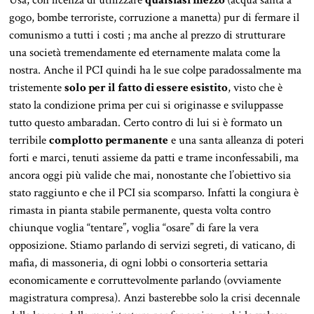
Usa, con licenza di utilizzare
qualsiasi mezzo
(acqua santa a
gogo, bombe terroriste, corruzione a manetta) pur di fermare il
comunismo a tutti i costi ; ma anche al prezzo di strutturare
una società tremendamente ed eternamente malata come la
nostra. Anche il PCI quindi ha le sue colpe paradossalmente ma
tristemente
solo per il fatto di essere esistito
, visto che è
stato la condizione prima per cui si originasse e sviluppasse
tutto questo ambaradan. Certo contro di lui si è formato un
terribile
complotto permanente
e una santa alleanza di poteri
forti e marci, tenuti assieme da patti e trame inconfessabili, ma
ancora oggi più valide che mai, nonostante che l’obiettivo sia
stato raggiunto e che il PCI sia scomparso. Infatti la congiura è
rimasta in pianta stabile permanente, questa volta contro
chiunque voglia “tentare”, voglia “osare” di fare la vera
opposizione. Stiamo parlando di servizi segreti, di vaticano, di
mafia, di massoneria, di ogni lobbi o consorteria settaria
economicamente e corruttevolmente parlando (ovviamente
magistratura compresa). Anzi basterebbe solo la crisi decennale