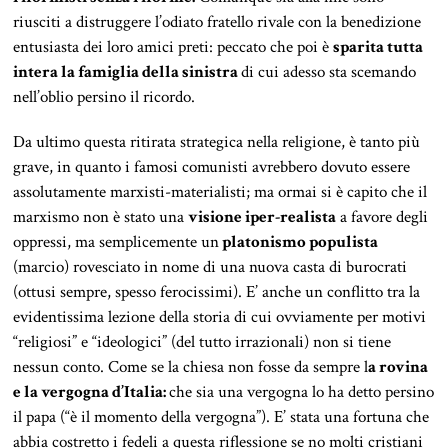
riusciti a distruggere l’odiato fratello rivale con la benedizione
entusiasta dei loro amici preti: peccato che poi è
sparita tutta
intera la famiglia della sinistra
di cui adesso sta scemando
nell’oblio persino il ricordo.
Da ultimo questa ritirata strategica nella religione, è tanto più
grave, in quanto i famosi comunisti avrebbero dovuto essere
assolutamente marxisti-materialisti; ma ormai si è capito che il
marxismo non è stato una
visione iper-realista
a favore degli
oppressi, ma semplicemente un
platonismo populista
(marcio) rovesciato in nome di una nuova casta di burocrati
(ottusi sempre, spesso ferocissimi). E’ anche un conflitto tra la
evidentissima lezione della storia di cui ovviamente per motivi
“religiosi” e “ideologici” (del tutto irrazionali) non si tiene
nessun conto. Come se la chiesa non fosse da sempre l
a rovina
e la vergogna d’Italia:
che sia una vergogna lo ha detto persino
il papa (“è il momento della vergogna”). E’ stata una fortuna che
abbia costretto i fedeli a questa riflessione se no molti cristiani