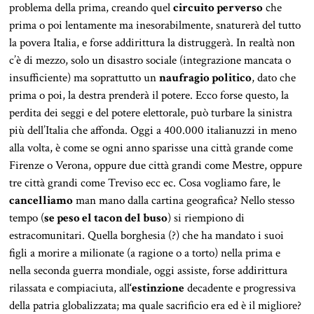
problema della prima, creando quel
circuito perverso
che
prima o poi lentamente ma inesorabilmente, snaturerà del tutto
la povera Italia, e forse addirittura la distruggerà. In realtà non
c’è di mezzo, solo un disastro sociale (integrazione mancata o
insufficiente) ma soprattutto un
naufragio politico
, dato che
prima o poi, la destra prenderà il potere. Ecco forse questo, la
perdita dei seggi e del potere elettorale, può turbare la sinistra
più dell’Italia che affonda. Oggi a 400.000 italianuzzi in meno
alla volta, è come se ogni anno sparisse una città grande come
Firenze o Verona, oppure due città grandi come Mestre, oppure
tre città grandi come Treviso ecc ec. Cosa vogliamo fare, le
cancelliamo
man mano dalla cartina geografica? Nello stesso
tempo (
se peso el tacon del buso
) si riempiono di
estracomunitari. Quella borghesia (?) che ha mandato i suoi
figli a morire a milionate (a ragione o a torto) nella prima e
nella seconda guerra mondiale, oggi assiste, forse addirittura
rilassata e compiaciuta, all
‘estinzione
decadente e progressiva
della patria globalizzata; ma quale sacrificio era ed è il migliore?