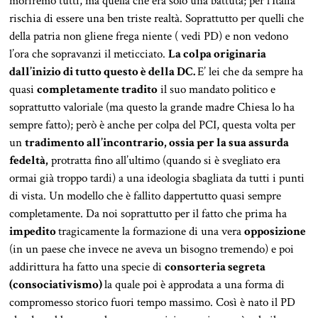
moriremo tutti, ma quella che era solo una battuta; per l’Italia
rischia di essere una ben triste realtà. Soprattutto per quelli che
della patria non gliene frega niente ( vedi PD) e non vedono
l’ora che sopravanzi il meticciato.
La colpa originaria
dall’inizio di tutto questo è della DC.
E’ lei che da sempre ha
quasi
completamente tradito
il suo mandato politico e
soprattutto valoriale (ma questo la grande madre Chiesa lo ha
sempre fatto); però è anche per colpa del PCI, questa volta per
un
tradimento all’incontrario, ossia per la sua assurda
fedeltà,
protratta fino all’ultimo (quando si è svegliato era
ormai già troppo tardi) a una ideologia sbagliata da tutti i punti
di vista. Un modello che è fallito dappertutto quasi sempre
completamente. Da noi soprattutto per il fatto che prima ha
impedito
tragicamente la formazione di una vera
opposizione
(in un paese che invece ne aveva un bisogno tremendo) e poi
addirittura ha fatto una specie di
consorteria segreta
(consociativismo)
la quale poi è approdata a una forma di
compromesso storico fuori tempo massimo. Così è nato il PD