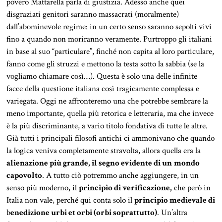
povero Mattarella parla di giustizia. Adesso anche quei
disgraziati genitori saranno massacrati (moralmente)
dall’abominevole regime: in un certo senso saranno sepolti vivi
fino a quando non moriranno veramente. Purtroppo gli italiani
in base al suo “particulare”, finché non capita al loro particulare,
fanno come gli struzzi e mettono la testa sotto la sabbia (se la
vogliamo chiamare così…). Questa è solo una delle infinite
facce della questione italiana così tragicamente complessa e
variegata. Oggi ne affronteremo una che potrebbe sembrare la
meno importante, quella più retorica e letteraria, ma che invece
è la più discriminante, a vario titolo fondativa di tutte le altre.
Già tutti i principali filosofi antichi ci ammonivano che quando
la logica veniva completamente stravolta, allora quella era la
alienazione più grande, il segno evidente di un
mondo
capovolto
. A tutto ciò potremmo anche aggiungere, in un
senso più moderno, il
principio di verificazione,
che però in
Italia non vale, perché qui conta solo il
principio medievale di
b
enedizione urbi et orbi (orbi soprattutto)
. Un’altra