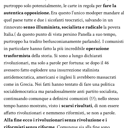
purtroppo solo potenzialmente, le carte in regola per
fare la
autentica opposizione.
Era questo l’unico modoper mandare al
quel paese tutte e due i sicofanti teocratici, salvando in un
rinnovato
senso illuminista, socialista e radicale
la povera
Italia.( da questo punto di vista persino Panella a suo tempo,
purtroppo ha tradito berlusconianamente parlando). I comunisti
in particolare hanno fatto la più incredibile
operazione
trasformista
della storia. Si sono a lungo dichiarati
rivoluzionari, ma solo a parole per fortuna: se dopo il 46
avessero fatto esplodere una insurrezione stalinista
antidemocratica, americani e inglesi li avrebbero massacrati
come in Grecia. Nei fatti hanno tentato di fare una politica
socialdemocratica ma paradossalmente anti partito socialista,
continuando comunque a definirsi comunisti (!?); nello stesso
tempo hanno mostrato, visto i
scarsi risultati
, di non essere
affatto rivoluzionari e nemmeno riformisti, se non a parole.
Alla fine ecco i rivoluzionari senza rivoluzione e i
riformisti senza riforme.
Comunque sia alla fine sono