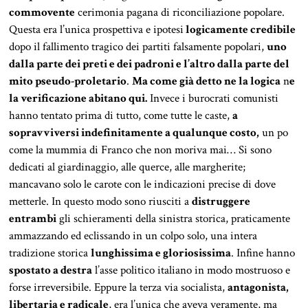
commovente
cerimonia pagana di riconciliazione popolare.
Questa era l’unica prospettiva e ipotesi
logicamente credibile
dopo il fallimento tragico dei partiti falsamente popolari,
uno
dalla parte dei preti e dei padroni e l’altro dalla parte del
mito pseudo-proletario
.
Ma come già detto ne la logica
n
e
la verificazione abitano qui.
Invece i burocrati comunisti
hanno tentato prima di tutto, come tutte le caste,
a
sopravviversi indefinitamente a qualunque costo,
un po
come la mummia di Franco che non moriva mai… Si sono
dedicati al giardinaggio, alle querce, alle margherite;
mancavano solo le carote con le indicazioni precise di dove
metterle. In questo modo sono riusciti a
distruggere
entrambi
gli schieramenti della sinistra storica, praticamente
ammazzando ed eclissando in un colpo solo, una intera
tradizione storica
lunghissima e gloriosissima
. Infine hanno
spostato a destra
l’asse politico italiano in modo mostruoso e
forse irreversibile. Eppure la terza via socialista,
antagonista,
libertaria e radicale
, era l’unica che aveva veramente, ma