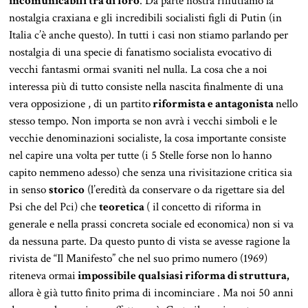
incomunicabili tra di loro
. Da parte nostra rifiutiamo la
nostalgia craxiana e gli incredibili socialisti figli di Putin (in
Italia c’è anche questo). In tutti i casi non stiamo parlando per
nostalgia di una specie di fanatismo socialista evocativo di
vecchi fantasmi ormai svaniti nel nulla. La cosa che a noi
interessa più di tutto consiste nella nascita finalmente di una
vera opposizione , di un partito
riformista e antagonista
nello
stesso tempo. Non importa se non avrà i vecchi simboli e le
vecchie denominazioni socialiste, la cosa importante consiste
nel capire una volta per tutte (i 5 Stelle forse non lo hanno
capito nemmeno adesso) che senza una rivisitazione critica sia
in senso
storico
(l’eredità da conservare o da rigettare sia del
Psi che del Pci) che
teoretica
( il concetto di riforma in
generale e nella prassi concreta sociale ed economica) non si va
da nessuna parte. Da questo punto di vista se avesse ragione la
rivista de “Il Manifesto” che nel suo primo numero (1969)
riteneva ormai
impossibile qualsiasi riforma di struttura,
allora è già tutto finito prima di incominciare . Ma noi 50 anni